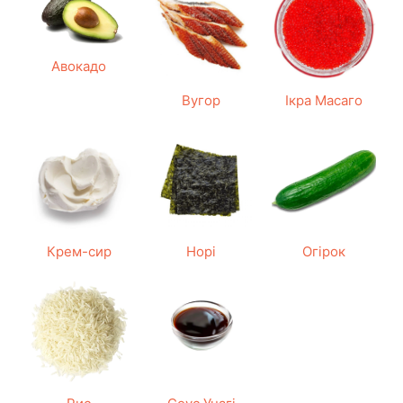
Авокадо
Вугор
Ікра Масаго
Крем-сир
Норі
Огірок