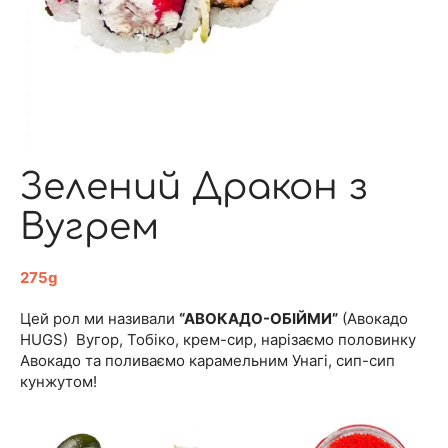
Зелений Дракон з
Вугрем
275g
Цей рол ми називали
“АВОКАДО-ОБІЙМИ”
(Авокадо
HUGS) Вугор, Тобіко, крем-сир, нарізаємо половинку
Авокадо та поливаємо карамельним Унагі, сип-сип
кунжутом!