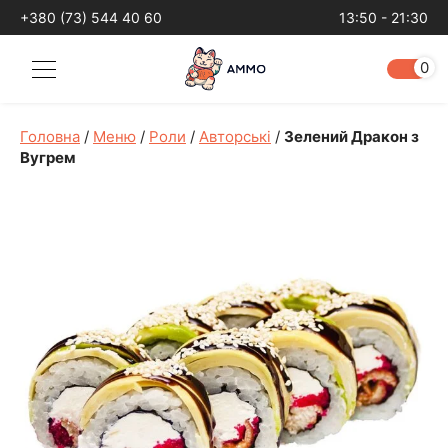
+380 (73) 544 40 60
13:50 - 21:30
0
Головна
/
Меню
/
Роли
/
Aвторські
/
Зелений Дракон з
Вугрем