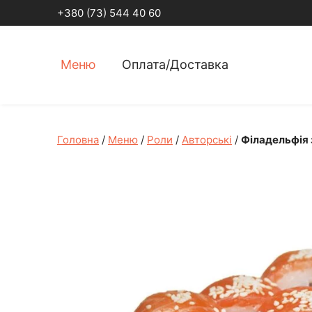
+380 (73) 544 40 60
Меню
Оплата/Доставка
Головна
/
Меню
/
Роли
/
Aвторські
/
Філадельфія 