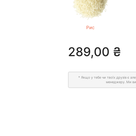
Рис
289,00
₴
* Якщо у тебе чи твоїх друзів є ал
менеджеру. Ми ви