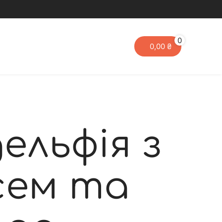
0
0,00
₴
ельфія з
сем та