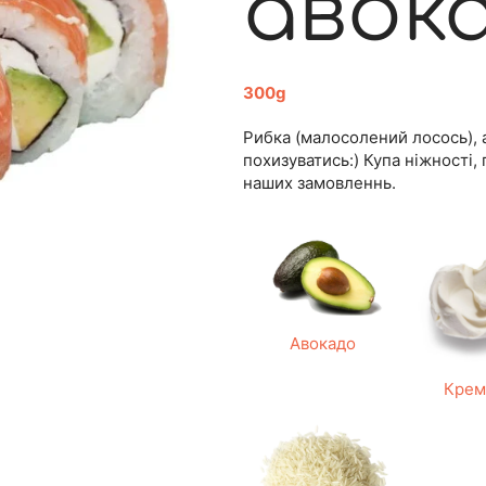
авок
300g
Рибка (малосолений лосось), 
похизуватись:) Купа ніжності, п
наших замовленнь.
Авокадо
Крем