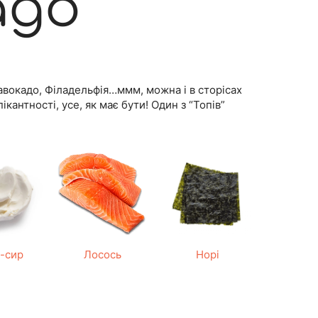
адо
авокадо, Філадельфія…ммм, можна і в сторісах
ікантності, усе, як має бути! Один з “Топів”
-сир
Лосось
Норі