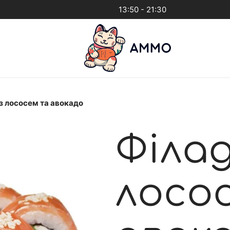
13:50 - 21:30
з лососем та авокадо
Філад
лосо