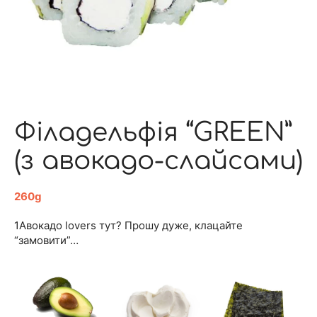
Філадельфія “GREEN”
(з авокадо-слайсами)
260g
1Авокадо lovers тут? Прошу дуже, клацайте
“замовити”…