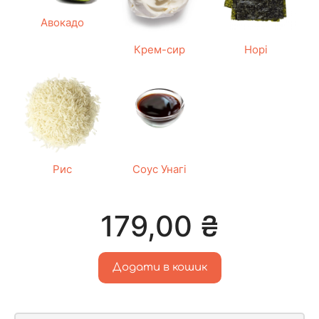
Авокадо
Крем-сир
Норі
Рис
Соус Унагі
179,00
₴
Додати в кошик