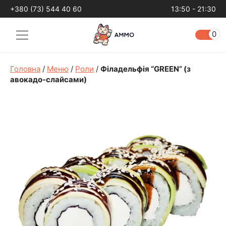
+380 (73) 544 40 60
13:50 - 21:30
0
Головна
/
Меню
/
Роли
/
Філадельфія “GREEN” (з
авокадо-слайсами)